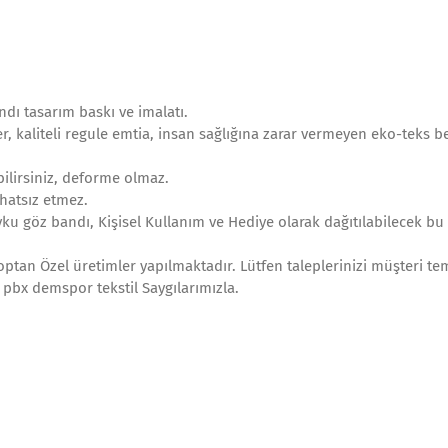
dı tasarım baskı ve imalatı.
, kaliteli regule emtia, insan sağlığına zarar vermeyen eko-teks be
ilirsiniz, deforme olmaz.
hatsız etmez.
ku göz bandı, Kişisel Kullanım ve Hediye olarak dağıtılabilecek bu 
optan Özel üretimler yapılmaktadır. Lütfen taleplerinizi müşteri tem
0 pbx demspor tekstil Saygılarımızla.