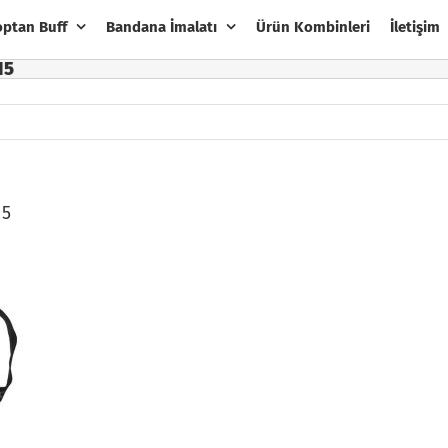
optan Buff
Bandana İmalatı
Ürün Kombinleri
İletişim
15
15