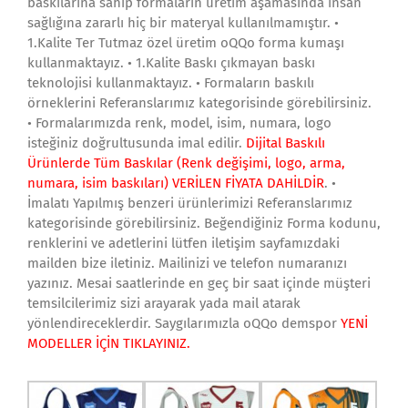
baskılarına sahip formaların üretim aşamasında insan
sağlığına zararlı hiç bir materyal kullanılmamıştır. •
1.Kalite Ter Tutmaz özel üretim oQQo forma kumaşı
kullanmaktayız. • 1.Kalite Baskı çıkmayan baskı
teknolojisi kullanmaktayız. • Formaların baskılı
örneklerini Referanslarımız kategorisinde görebilirsiniz.
• Formalarımızda renk, model, isim, numara, logo
isteğiniz doğrultusunda imal edilir.
Dijital Baskılı
Ürünlerde Tüm Baskılar (Renk değişimi, logo, arma,
numara, isim baskıları) VERİLEN FİYATA DAHİLDİR
. •
İmalatı Yapılmış benzeri ürünlerimizi Referanslarımız
kategorisinde görebilirsiniz. Beğendiğiniz Forma kodunu,
renklerini ve adetlerini lütfen iletişim sayfamızdaki
mailden bize iletiniz. Mailinizi ve telefon numaranızı
yazınız. Mesai saatlerinde en geç bir saat içinde müşteri
temsilcilerimiz sizi arayarak yada mail atarak
yönlendireceklerdir. Saygılarımızla oQQo demspor
YENİ
MODELLER İÇİN TIKLAYINIZ.