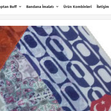
optan Buff
Bandana İmalatı
Ürün Kombinleri
İletişim