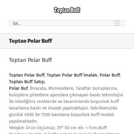
Skip
to
content
Git...
Toptan Polar Buff
Toptan Polar Buff
Toptan Polar Buff
,
Toptan Polar Buff İmalatı
,
Polar Buff
,
Toptan Buff Satışı
,
Polar Buf
, İhracata, Mümesillere, Taraftar Guruplarına,
kulüplere şirketlere ajanslara çıkmayan baskı teknolojisi
ile istediğiniz renklerde ve tasarımlarda boyunluk buff
tasarlama baskı ve imalatı yapmaktayız. Fabrikamızda
günlük 4500 ile 7500 bandana boyunluk buff imalatı
yapılmaktadır.
Yetişkin Ürün ölçümüz; 25* 50 cm dir. +-1cm.Buff