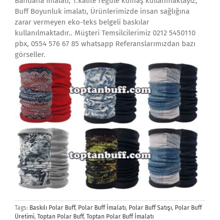
Bandana imalatı, 1.kalite regule kumaş kullanmaktayız,
Buff Boyunluk imalatı, Ürünlerimizde insan sağlığına
zarar vermeyen eko-teks belgeli baskılar
kullanılmaktadır.. Müşteri Temsilcilerimiz 0212 5450110
pbx, 0554 576 67 85 whatsapp Referanslarımızdan bazı
görseller.
Tags:
Baskılı Polar Buff
,
Polar Buff İmalatı
,
Polar Buff Satışı
,
Polar Buff
Üretimi
,
Toptan Polar Buff
,
Toptan Polar Buff İmalatı