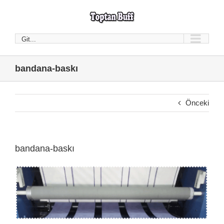
Skip
to
content
Git...
bandana-baskı
Önceki
bandana-baskı