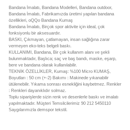
Bandana İmalatı, Bandana Modelleri, Bandana outdoor,
Bandana İmalatı, Fabrikamızda üretimi yapılan bandana
özellikleri, oQQo Bandana Kumaş
Bandana İmalatı, Birçok spor aktivite için ideal, çok
fonksiyonlu bir aksesuardır.
BASKI, Çıkmayan, çatlamayan, insan sağlığına zarar
vermeyen eko-teks belgeli baskı.
KULLANIMI, Bandana, Bir çok kullanım alanı ve şekli
bulunmaktadır, Başlıca; saç ve baş bandı, maske, eşarp,
bere ve bandana olarak kullanılabilir.
TEKNİK ÖZELLİKLER, Kumaş: %100 Micro KUMAŞ,
Boyutları : 50 cm (+-2) Bakımı : Makinede yıkanabilir
ütülenebilir. Yıkama sonrası esnekliğini kaybetmez. Renkler
: Renkleri dayanıklıdır solmaz.
Toplu siparişlerde sizin renk ve desenlerle baskı ve imalatı
yapılmaktadır. Müşteri Temsilcilerimiz 90 212 5450110
Saygılarımızla demspor tekstil.