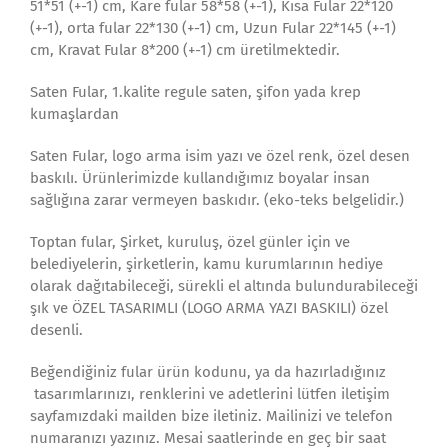
51*51 (+-1) cm, Kare fular 58*58 (+-1), Kısa Fular 22*120
(+-1), orta fular 22*130 (+-1) cm, Uzun Fular 22*145 (+-1)
cm, Kravat Fular 8*200 (+-1) cm üretilmektedir.
Saten Fular, 1.kalite regule saten, şifon yada krep
kumaşlardan
Saten Fular, logo arma isim yazı ve özel renk, özel desen
baskılı. Ürünlerimizde kullandığımız boyalar insan
sağlığına zarar vermeyen baskıdır. (eko-teks belgelidir.)
Toptan fular, Şirket, kuruluş, özel günler için ve
belediyelerin, şirketlerin, kamu kurumlarının hediye
olarak dağıtabileceği, sürekli el altında bulundurabileceği
şık ve ÖZEL TASARIMLI (LOGO ARMA YAZI BASKILI) özel
desenli.
Beğendiğiniz fular ürün kodunu, ya da hazırladığınız
tasarımlarınızı, renklerini ve adetlerini lütfen iletişim
sayfamızdaki mailden bize iletiniz. Mailinizi ve telefon
numaranızı yazınız. Mesai saatlerinde en geç bir saat