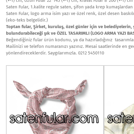
(+-1) cm, Uzun Fular 22*145 (+-1) cm, Kravat Fular 8*200 (+-1) cm
Saten Fular, 1.kalite regule saten, şifon yada krep kumaşlardan
Saten Fular, logo arma isim yazı ve özel renk, özel desen baskı
(eko-teks belgelidir.)
Toptan fular, Şirket, kuruluş, özel günler için ve belediyelerin,
bulundurabileceği şık ve ÖZEL TASARIMLI (LOGO ARMA YAZI BASK
Beğendiğiniz fular ürün kodunu, ya da hazırladığınız tasarımların
Mailinizi ve telefon numaranızı yazınız. Mesai saatlerinde en geç
yönlendireceklerdir. Saygılarımızla. 0212 5450110