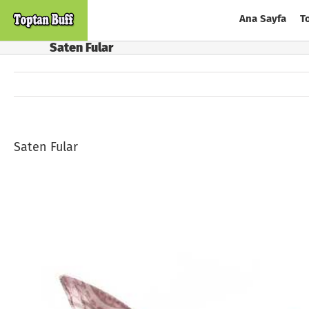
Skip
Ana Sayfa
T
to
content
Saten Fular
Saten Fular