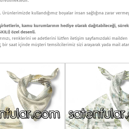
 üretilmektedir.
lı. Ürünlerimizde kullandığımız boyalar insan sağlığına zarar verme
 şirketlerin, kamu kurumlarının hediye olarak dağıtabileceği, sürekl
ILI) özel desenli.
ızı, renklerini ve adetlerini lütfen iletişim sayfamızdaki mailden b
 bir saat içinde müşteri temsilcilerimiz sizi arayarak yada mail ata