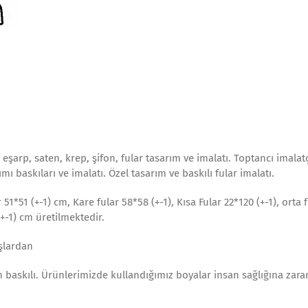
 eşarp, saten, krep, şifon, fular tasarım ve imalatı. Toptancı imalat
rımı baskıları ve imalatı. Özel tasarım ve baskılı fular imalatı.
51*51 (+-1) cm, Kare fular 58*58 (+-1), Kısa Fular 22*120 (+-1), orta 
(+-1) cm üretilmektedir.
aşlardan
en baskılı. Ürünlerimizde kullandığımız boyalar insan sağlığına zar