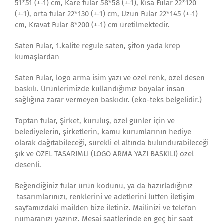
51*51 (+-1) cm, Kare fular 58*58 (+-1), Kısa Fular 22*120
(+-1), orta fular 22*130 (+-1) cm, Uzun Fular 22*145 (+-1)
cm, Kravat Fular 8*200 (+-1) cm üretilmektedir.
Saten Fular, 1.kalite regule saten, şifon yada krep
kumaşlardan
Saten Fular, logo arma isim yazı ve özel renk, özel desen
baskılı. Ürünlerimizde kullandığımız boyalar insan
sağlığına zarar vermeyen baskıdır. (eko-teks belgelidir.)
Toptan fular, Şirket, kuruluş, özel günler için ve
belediyelerin, şirketlerin, kamu kurumlarının hediye
olarak dağıtabileceği, sürekli el altında bulundurabileceği
şık ve ÖZEL TASARIMLI (LOGO ARMA YAZI BASKILI) özel
desenli.
Beğendiğiniz fular ürün kodunu, ya da hazırladığınız
tasarımlarınızı, renklerini ve adetlerini lütfen iletişim
sayfamızdaki mailden bize iletiniz. Mailinizi ve telefon
numaranızı yazınız. Mesai saatlerinde en geç bir saat