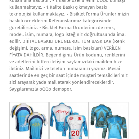
kullanılmamaktadır. • 1.Kalite özel üretim oQQo kumaşı
kullanmaktayız. • 1.Kalite Baskı çıkmayan baskı
teknolojisi kullanmaktayız. • Bisiklet Forma Ürünlerimizin
baskılı örneklerini Referanslarımız kategorisinde
görebilirsiniz. • Bisiklet Forma Ürünlerimizde renk,
model, isim, numara, logo isteğiniz doğrultusunda imal
edilir. DİJİTAL BASKILI ÜRÜNLERDE TÜM BASKILAR (Renk
değişimi, logo, arma, numara, isim baskıları) VERİLEN
FİYATA DAHİLDİR. Beğendiğiniz Ürün kodunu, renklerini
ve adetlerini lütfen iletişim sayfamızdaki mailden bize
iletiniz. Mailinizi ve telefon numaranızı yazınız. Mesai
saatlerinde en geç bir saat içinde müşteri temsilcilerimiz
sizi arayarak yada mail atarak yönlendireceklerdir.
Saygılarımızla oQQo demspor.