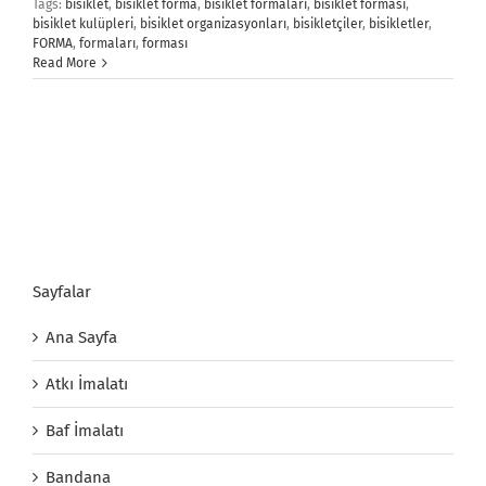
Tags:
bisiklet
,
bisiklet forma
,
bisiklet formaları
,
bisiklet forması
,
bisiklet kulüpleri
,
bisiklet organizasyonları
,
bisikletçiler
,
bisikletler
,
FORMA
,
formaları
,
forması
Read More
Sayfalar
Ana Sayfa
Atkı İmalatı
Baf İmalatı
Bandana