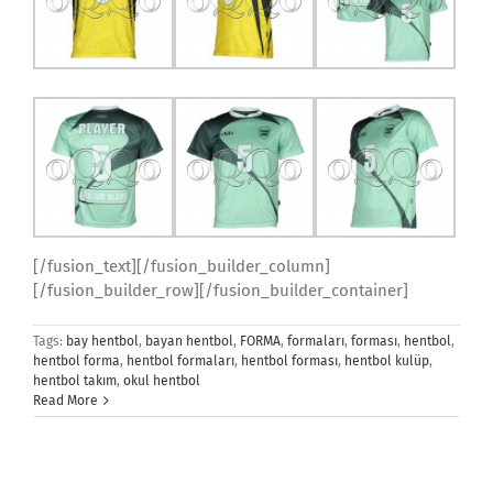
[/fusion_text][/fusion_builder_column]
[/fusion_builder_row][/fusion_builder_container]
Tags:
bay hentbol
,
bayan hentbol
,
FORMA
,
formaları
,
forması
,
hentbol
,
hentbol forma
,
hentbol formaları
,
hentbol forması
,
hentbol kulüp
,
hentbol takım
,
okul hentbol
Read More