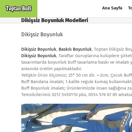
Skip
Ana Sayfa
T
to
content
Dikişsiz Boyunluk Modelleri
Dikişsiz Boyunluk
Dikişsiz Boyunluk
,
Baskılı Boyunluk
, Toptan Dikişsiz Bo
Dikişsiz Boyunluk
, Taraftar Guruplarına kulüplere şirket
tasarımlarda boyunluk buff tasarlama baskı ve imalat
arasında üretim yapılmaktadır.
Yetişkin Ürün ölçümüz; 25* 50 cm dir. +-2cm, Çocuk Buf
Buff Bandana imalatı; 1.kalite regule kumaş kullanmakt
Buff Boyunluk imalatı; Ürünlerimizde insan sağlığına za
Temsilcilerimiz 0212 5450110 pbx, 0554 576 67 85 whats