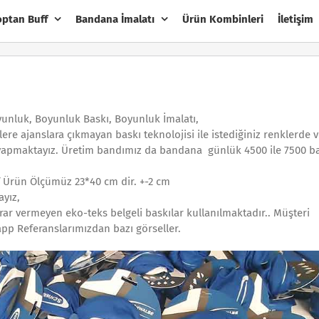
optan Buff
Bandana İmalatı
Ürün Kombinleri
İletişim
yunluk, Boyunluk Baskı, Boyunluk İmalatı,
lere ajanslara çıkmayan baskı teknolojisi ile istediğiniz renklerde 
ı yapmaktayız. Üretim bandımız da bandana günlük 4500 ile 7500 
f Ürün Ölçümüz 23*40 cm dir. +-2 cm
ayız,
rar vermeyen eko-teks belgeli baskılar kullanılmaktadır.. Müşteri
app Referanslarımızdan bazı görseller.