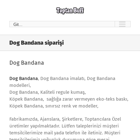
Skip
to
content
Git...
Dog Bandana siparişi
Dog Bandana
Dog Bandana
, Dog Bandana imalatı, Dog Bandana
modelleri,
Dog Bandana, Kaliteli regule kumaş,
Köpek Bandana, sağlığa zarar vermeyen eko-teks baskı,
Köpek Bandana, sınırsız renk ve modeller,
Fabrikamızda, Ajanslara, Şirketlere, Toptancılara Özel
üretimler yapılmaktadır. Lütfen taleplerinizi müşteri
temsilcilerimize mail yada telefon ile iletiniz. Müşteri
temsilcilerimiz yoğunluk durumuna göre mesai