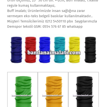
Ürün ölçümüz; 25* 50 cm dir. +-2cm, Buff imalatı; 1.kalite
regule kumaş kullanmaktayız,
Buff imalatı; Ürünlerimizde insan sağlığına zarar
vermeyen eko-teks belgeli baskılar kullanılmaktadır..
Müşteri Temsilcilerimiz 0212 5450110 pbx Saygılarımızla
Demspor tekstil GSM: 0554 576 67 85 whatsapp