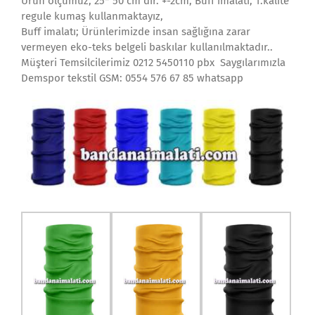
Ürün ölçümüz; 25* 50 cm dir. +-2cm, Buff imalatı; 1.kalite
regule kumaş kullanmaktayız,
Buff imalatı; Ürünlerimizde insan sağlığına zarar
vermeyen eko-teks belgeli baskılar kullanılmaktadır..
Müşteri Temsilcilerimiz 0212 5450110 pbx Saygılarımızla
Demspor tekstil GSM: 0554 576 67 85 whatsapp