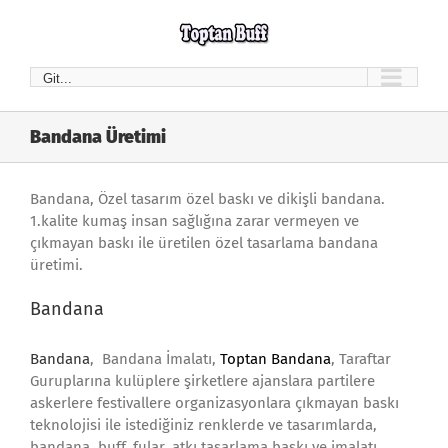
Skip
to
content
Git...
Bandana Üretimi
Bandana, Özel tasarım özel baskı ve dikişli bandana.
1.kalite kumaş insan sağlığına zarar vermeyen ve
çıkmayan baskı ile üretilen özel tasarlama bandana
üretimi.
Bandana
Bandana
, Bandana İmalatı,
Toptan Bandana
, Taraftar
Guruplarına kulüplere şirketlere ajanslara partilere
askerlere festivallere organizasyonlara çıkmayan baskı
teknolojisi ile istediğiniz renklerde ve tasarımlarda,
bandana, buff, fular, atkı tasarlama baskı ve imalatı