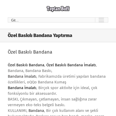
Skip
to
content
Git...
Özel Baskılı Bandana Yaptırma
Özel Baskılı Bandana
Özel Baskılı Bandana
,
Özel Baskılı Bandana İmalatı
,
Bandana, Bandana Baskı,
Ba
ndana İmalatı
, Fabrikamızda üretimi yapılan bandana
özellikleri, oQQo Bandana Kumaş
Bandana İmalatı
, Birçok spor aktivite için ideal, çok
fonksiyonlu bir aksesuardır.
BASKI, Çıkmayan, çatlamayan, insan sağlığına zarar
vermeyen eko-teks belgeli baskı.
KULLANIMI,
Bandana
, Bir çok kullanım alanı ve şekli