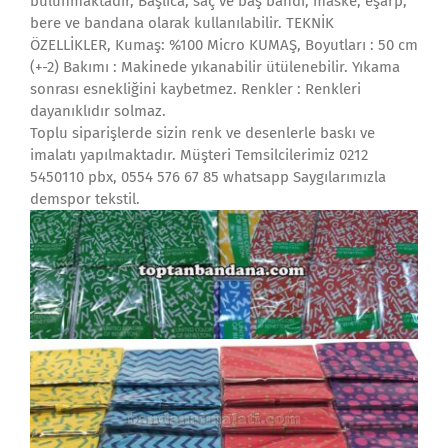
bulunmaktadır, Başlıca; saç ve baş bandı, maske, eşarp,
bere ve bandana olarak kullanılabilir. TEKNİK
ÖZELLİKLER, Kumaş: %100 Micro KUMAŞ, Boyutları : 50 cm
(+-2) Bakımı : Makinede yıkanabilir ütülenebilir. Yıkama
sonrası esnekliğini kaybetmez. Renkler : Renkleri
dayanıklıdır solmaz.
Toplu siparişlerde sizin renk ve desenlerle baskı ve
imalatı yapılmaktadır. Müşteri Temsilcilerimiz 0212
5450110 pbx, 0554 576 67 85 whatsapp Saygılarımızla
demspor tekstil.