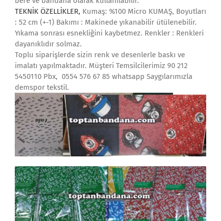
bere ve bandana olarak kullanılabilir.
TEKNİK ÖZELLİKLER,
Kumaş: %100 Micro KUMAŞ, Boyutları
: 52 cm (+-1) Bakımı : Makinede yıkanabilir ütülenebilir.
Yıkama sonrası esnekliğini kaybetmez. Renkler : Renkleri
dayanıklıdır solmaz.
Toplu siparişlerde sizin renk ve desenlerle baskı ve
imalatı yapılmaktadır. Müşteri Temsilcilerimiz 90 212
5450110 Pbx, 0554 576 67 85 whatsapp Saygılarımızla
demspor tekstil.