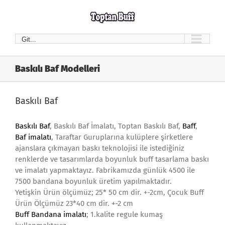
Skip
to
content
Git...
Baskılı Baf Modelleri
Baskılı Baf
Baskılı Baf
, Baskılı Baf İmalatı, Toptan Baskılı Baf,
Baff
,
Baf imalatı
, Taraftar Guruplarına kulüplere şirketlere
ajanslara çıkmayan baskı teknolojisi ile istediğiniz
renklerde ve tasarımlarda boyunluk buff tasarlama baskı
ve imalatı yapmaktayız. Fabrikamızda günlük 4500 ile
7500 bandana boyunluk üretim yapılmaktadır.
Yetişkin Ürün ölçümüz; 25* 50 cm dir. +-2cm, Çocuk Buff
Ürün Ölçümüz 23*40 cm dir. +-2 cm
Buff Bandana imalatı
; 1.kalite regule kumaş