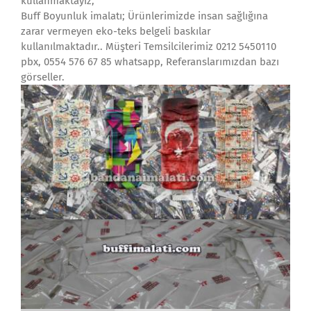
kullanmaktayız,
Buff Boyunluk imalatı; Ürünlerimizde insan sağlığına
zarar vermeyen eko-teks belgeli baskılar
kullanılmaktadır.. Müşteri Temsilcilerimiz 0212 5450110
pbx, 0554 576 67 85 whatsapp, Referanslarımızdan bazı
görseller.