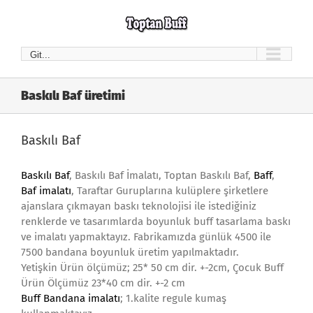
Skip
to
content
Git...
Baskılı Baf üretimi
Baskılı Baf
Baskılı Baf
, Baskılı Baf İmalatı, Toptan Baskılı Baf,
Baff
,
Baf imalatı
, Taraftar Guruplarına kulüplere şirketlere
ajanslara çıkmayan baskı teknolojisi ile istediğiniz
renklerde ve tasarımlarda boyunluk buff tasarlama baskı
ve imalatı yapmaktayız. Fabrikamızda günlük 4500 ile
7500 bandana boyunluk üretim yapılmaktadır.
Yetişkin Ürün ölçümüz; 25* 50 cm dir. +-2cm, Çocuk Buff
Ürün Ölçümüz 23*40 cm dir. +-2 cm
Buff Bandana imalatı
; 1.kalite regule kumaş