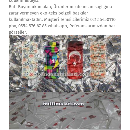
kullanmaktayız,
Buff Boyunluk imalatı; Ürünlerimizde insan sağlığına
zarar vermeyen eko-teks belgeli baskılar
kullanılmaktadır.. Müşteri Temsilcilerimiz 0212 5450110
pbx, 0554 576 67 85 whatsapp, Referanslarımızdan bazı
görseller.