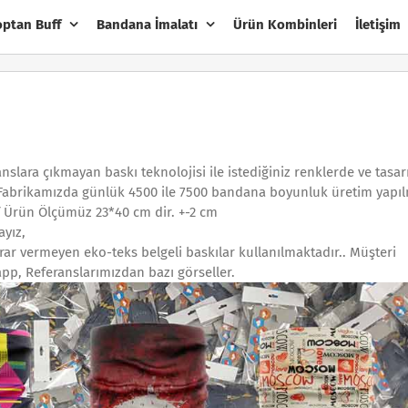
optan Buff
Bandana İmalatı
Ürün Kombinleri
İletişim
anslara çıkmayan baskı teknolojisi ile istediğiniz renklerde ve tasa
 Fabrikamızda günlük 4500 ile 7500 bandana boyunluk üretim yapıl
f Ürün Ölçümüz 23*40 cm dir. +-2 cm
ayız,
rar vermeyen eko-teks belgeli baskılar kullanılmaktadır.. Müşteri
pp, Referanslarımızdan bazı görseller.