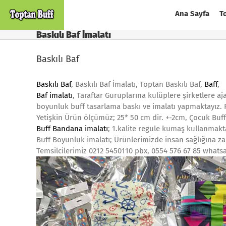
Skip
Ana Sayfa
T
to
content
Baskılı Baf İmalatı
Baskılı Baf
Baskılı Baf
, Baskılı Baf İmalatı, Toptan Baskılı Baf,
Baff
,
Baf imalatı
, Taraftar Guruplarına kulüplere şirketlere aj
boyunluk buff tasarlama baskı ve imalatı yapmaktayız.
Yetişkin Ürün ölçümüz; 25* 50 cm dir. +-2cm, Çocuk Buf
Buff Bandana imalatı
; 1.kalite regule kumaş kullanmakt
Buff Boyunluk imalatı; Ürünlerimizde insan sağlığına za
Temsilcilerimiz 0212 5450110 pbx, 0554 576 67 85 whatsa