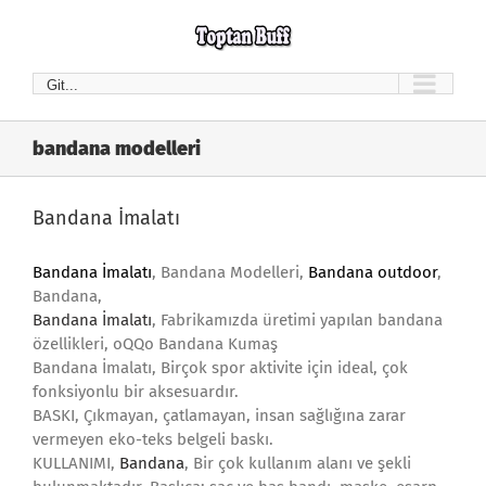
Skip
to
content
Git...
bandana modelleri
Bandana İmalatı
Bandana İmalatı
, Bandana Modelleri,
Bandana outdoor
,
Bandana,
Ba
ndana İmalatı
, Fabrikamızda üretimi yapılan bandana
özellikleri, oQQo Bandana Kumaş
Bandana İmalatı, Birçok spor aktivite için ideal, çok
fonksiyonlu bir aksesuardır.
BASKI, Çıkmayan, çatlamayan, insan sağlığına zarar
vermeyen eko-teks belgeli baskı.
KULLANIMI,
Bandana
, Bir çok kullanım alanı ve şekli