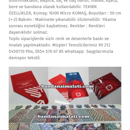
bulunmaktadır, Başlıca; saç ve baş bandı, maske, eşarp,
bere ve bandana olarak kullanılabilir. TEKNİK
ÖZELLİKLER, Kumaş: %100 Micro KUMAŞ, Boyutları : 50 cm
(+-2) Bakımı : Makinede yıkanabilir ütülenebilir. Yıkama
sonrası esnekliğini kaybetmez. Renkler : Renkleri
dayanıklıdır solmaz.
Toplu siparişlerde sizin renk ve desenlerle baskı ve
imalatı yapılmaktadır. Müşteri Temsilcilerimiz 90 212
5450110 Pbx, 0554 576 67 85 whatsapp Saygılarımızla
demspor tekstil.