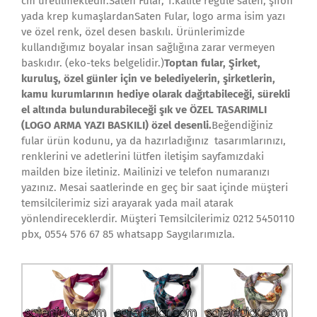
cm üretilmektedir.Saten Fular, 1.kalite regule saten, şifon
yada krep kumaşlardanSaten Fular, logo arma isim yazı
ve özel renk, özel desen baskılı. Ürünlerimizde
kullandığımız boyalar insan sağlığına zarar vermeyen
baskıdır. (eko-teks belgelidir.)
Toptan fular, Şirket,
kuruluş, özel günler için ve belediyelerin, şirketlerin,
kamu kurumlarının hediye olarak dağıtabileceği, sürekli
el altında bulundurabileceği şık ve ÖZEL TASARIMLI
(LOGO ARMA YAZI BASKILI) özel desenli.
Beğendiğiniz
fular ürün kodunu, ya da hazırladığınız tasarımlarınızı,
renklerini ve adetlerini lütfen iletişim sayfamızdaki
mailden bize iletiniz. Mailinizi ve telefon numaranızı
yazınız. Mesai saatlerinde en geç bir saat içinde müşteri
temsilcilerimiz sizi arayarak yada mail atarak
yönlendireceklerdir. Müşteri Temsilcilerimiz 0212 5450110
pbx, 0554 576 67 85 whatsapp Saygılarımızla.