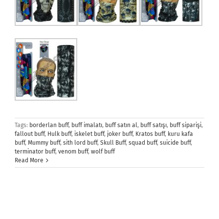
Tags:
borderlan buff
,
buff imalatı
,
buff satın al
,
buff satışı
,
buff siparişi
,
fallout buff
,
Hulk buff
,
iskelet buff
,
joker buff
,
Kratos buff
,
kuru kafa
buff
,
Mummy buff
,
sith lord buff
,
Skull Buff
,
squad buff
,
suicide buff
,
terminator buff
,
venom buff
,
wolf buff
Read More