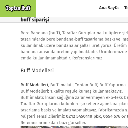
Skip
Ana Sayfa
T
to
content
buff siparişi
Bere Bandana (buff), Taraftar Guruplarına kulüplere şirk
tasarımlarda bere bandana-buff tasarlama baskı ve imala
kullanılmak üzere bandanalar şallar üretiyoruz. Üretim
bandana arasında üretim yapılmaktadır. Ürünlerimizde 1
emtia kullanılmamaktadır. Referanslarımız
Buff Modelleri
Buff Modelleri
, Buff İmalatı, Toptan Buff, Buff Yaptırma
Buff Modelleri; 1.kalite regule kumaş kullanmaktayız,
Buff imalatı; İnsan sağlığına zarar vermeyen eko-teks be
Taraftar Guruplarına kulüplere şirketlere ajanslara çıkm
tasarlama baskı ve imalatı yapmaktayız. Fabrikamızda 
Müşteri Temsilcilerimiz
0212 5450110 pbx, 0554 576 67 
Referanslarımızdan bazı görseller.