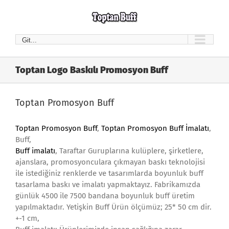
Skip
to
content
Git...
Toptan Logo Baskılı Promosyon Buff
Toptan Promosyon Buff
Toptan Promosyon Buff
,
Toptan Promosyon Buff İmalatı
,
Buff,
Buff imalatı
, Taraftar Guruplarına kulüplere, şirketlere,
ajanslara, promosyonculara çıkmayan baskı teknolojisi
ile istediğiniz renklerde ve tasarımlarda boyunluk buff
tasarlama baskı ve imalatı yapmaktayız. Fabrikamızda
günlük 4500 ile 7500 bandana boyunluk buff üretim
yapılmaktadır. Yetişkin Buff Ürün ölçümüz; 25* 50 cm dir.
+-1 cm,