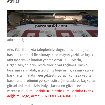
Atkılar
atkı siparişi
Atkı, Fabrikamızda talepleriniz doğrultusunda dijital
baskı teknolojisi ile çıkmayan solmayan yazlık ve kışlık
atkı tasarım ve imalatı yapmaktayız. Kulüplerin,
Organizasyonların, Festivallerin vazgeçilmezi kaşkol
tasarımı ve imalatı, istediğiniz logo arma, resim yazı ve
baskılarla imalatını gerçekleştiriyoruz. Kumaşa yapılan
baskılarla üretimini gerçekleştirdiğimiz atkı ve kaşkollar,
görsel anlamda sizin ihtiyaçlarına en güzel cevabı
verecektir.
Dijital Baskılı Ürünlerde Tüm Baskılar (Renk
değişimi, logo, arma) VERİLEN FİYATA DAHİLDİR.