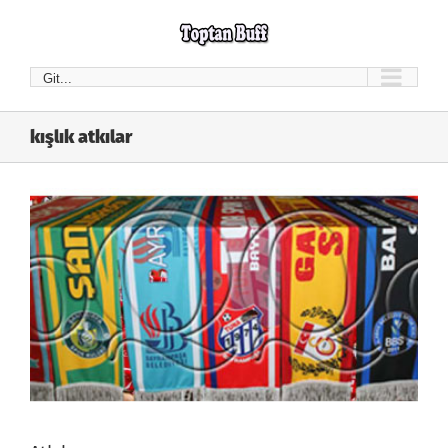
Skip
to
content
Git...
kışlık atkılar