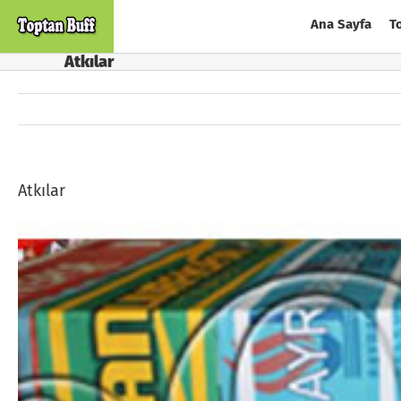
Skip
Ana Sayfa
T
to
content
Atkılar
Atkılar