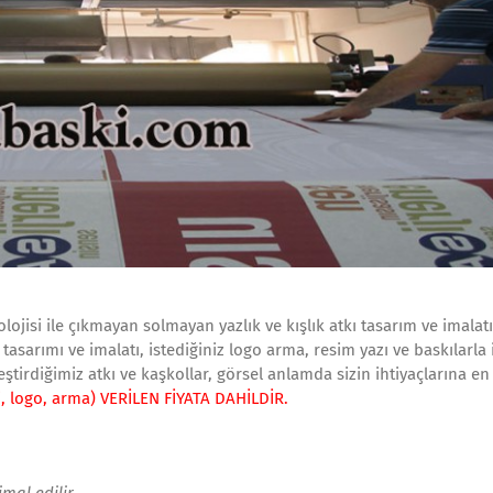
olojisi ile çıkmayan solmayan yazlık ve kışlık atkı tasarım ve imalat
tasarımı ve imalatı, istediğiniz logo arma, resim yazı ve baskılarla 
ştirdiğimiz atkı ve kaşkollar, görsel anlamda sizin ihtiyaçlarına en
i, logo, arma) VERİLEN FİYATA DAHİLDİR.