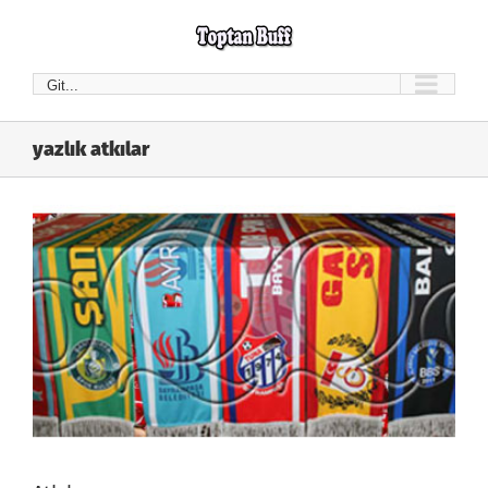
Skip
to
content
Git...
yazlık atkılar