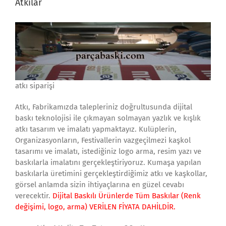
Atkılar
atkı siparişi
Atkı, Fabrikamızda talepleriniz doğrultusunda dijital
baskı teknolojisi ile çıkmayan solmayan yazlık ve kışlık
atkı tasarım ve imalatı yapmaktayız. Kulüplerin,
Organizasyonların, Festivallerin vazgeçilmezi kaşkol
tasarımı ve imalatı, istediğiniz logo arma, resim yazı ve
baskılarla imalatını gerçekleştiriyoruz. Kumaşa yapılan
baskılarla üretimini gerçekleştirdiğimiz atkı ve kaşkollar,
görsel anlamda sizin ihtiyaçlarına en güzel cevabı
verecektir.
Dijital Baskılı Ürünlerde Tüm Baskılar (Renk
değişimi, logo, arma) VERİLEN FİYATA DAHİLDİR.