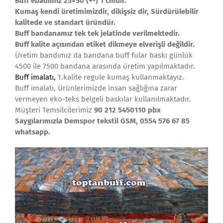
Buff ebadımız 25×50 (+-) 1 cmdir.
Kumaş kendi üretimimizdir, dikişsiz dir, Sürdürülebilir
kalitede ve standart üründür.
Buff bandanamız tek tek jelatinde verilmektedir.
Buff kalite açısından etiket dikmeye elverişli değildir.
Üretim bandımız da bandana buff fular baskı günlük
4500 ile 7500 bandana arasında üretim yapılmaktadır.
Buff imalatı,
1.kalite regule kumaş kullanmaktayız.
Buff imalatı, Ürünlerimizde insan sağlığına zarar
vermeyen eko-teks belgeli baskılar kullanılmaktadır.
Müşteri Temsilcilerimiz
90 212 5450110 pbx
Saygılarımızla Demspor tekstil GSM, 0554 576 67 85
whatsapp.