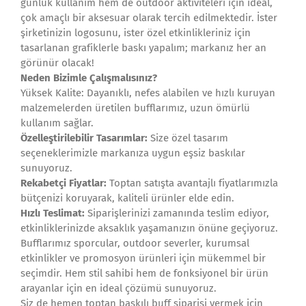
günlük kullanım hem de outdoor aktiviteleri için ideal,
çok amaçlı bir aksesuar olarak tercih edilmektedir. İster
şirketinizin logosunu, ister özel etkinlikleriniz için
tasarlanan grafiklerle baskı yapalım; markanız her an
görünür olacak!
Neden Bizimle Çalışmalısınız?
Yüksek Kalite: Dayanıklı, nefes alabilen ve hızlı kuruyan
malzemelerden üretilen bufflarımız, uzun ömürlü
kullanım sağlar.
Özelleştirilebilir Tasarımlar:
Size özel tasarım
seçeneklerimizle markanıza uygun eşsiz baskılar
sunuyoruz.
Rekabetçi Fiyatlar:
Toptan satışta avantajlı fiyatlarımızla
bütçenizi koruyarak, kaliteli ürünler elde edin.
Hızlı Teslimat:
Siparişlerinizi zamanında teslim ediyor,
etkinliklerinizde aksaklık yaşamanızın önüne geçiyoruz.
Bufflarımız sporcular, outdoor severler, kurumsal
etkinlikler ve promosyon ürünleri için mükemmel bir
seçimdir. Hem stil sahibi hem de fonksiyonel bir ürün
arayanlar için en ideal çözümü sunuyoruz.
Siz de hemen toptan baskılı buff siparişi vermek için